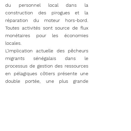
du personnel local dans la 
construction des pirogues et la 
réparation du moteur hors-bord. 
Toutes activités sont source de flux 
monétaires pour les économies 
locales.
L’implication actuelle des pêcheurs 
migrants sénégalais dans le 
processus de gestion des ressources 
en pélagiques côtiers présente une 
double portée, une plus grande 
intégration sociale et une 
participation à l’élaboration et à 
l’appropriation des mesures de 
gestion.
Une baisse généralisée des 
potentiels halieutiques des 